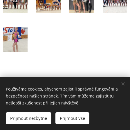
Používáme cookies, abychom zajistili správné fungování a
bezpečnost našich stránek. Tím vám můžeme zajistit tu
nejlepší zkušenost při jejich návštěvě.
Přijmout nezbytné
Přijmout vše
•
FACEBOOK
•
INSTAGRAM
•
ČSMG
Cookies