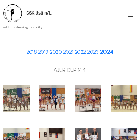
GSK Ústí n/L
oddíl moderní gymnastiky
2024
2018
2019
2020
2021
2022
2023
AJUR CUP 14.4.