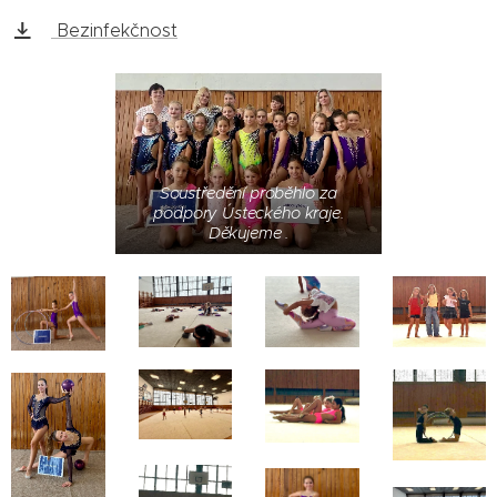
Bezinfekčnost
Soustředění proběhlo za
podpory Ústeckého kraje.
Děkujeme .