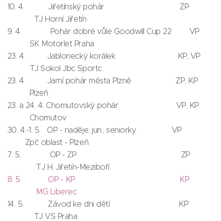
10. 4. Jiřetínský pohár ZP
TJ Horní Jiřetín
9. 4. Pohár dobré vůle Goodwill Cup 22 VP
SK Motorlet Praha
23. 4. Jablonecký korálek KP, VP
TJ Sokol Jbc Sportc.
23. 4. Jarní pohár města Plzně ZP, KP
Plzeň
23. a 24. 4. Chomutovský pohár VP, KP
Chomutov
30. 4.-1. 5. OP - naděje, jun., seniorky VP
Zpč oblast - Plzeň
7. 5. OP - ZP ZP
TJ H. Jiřetín-Meziboří
8. 5. OP - KP KP
MG Liberec
14. 5. Závod ke dni dětí KP
TJ VS Praha