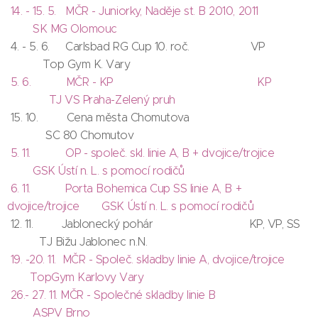
14. - 15. 5. MČR - Juniorky, Naděje st. B 2010, 2011
SK MG Olomouc
4. - 5. 6. Carlsbad RG Cup 10. roč. VP
Top Gym K. Vary
5. 6. MČR - KP KP
TJ VS Praha-Zelený pruh
15. 10. Cena města Chomutova
SC 80 Chomutov
5. 11. OP - společ. skl. linie A, B + dvojice/trojice
GSK Ústí n. L. s pomocí rodičů
6. 11. Porta Bohemica Cup SS linie A, B +
dvojice/trojice GSK Ústí n. L. s pomocí rodičů
12. 11. Jablonecký pohár KP, VP, SS
TJ Bižu Jablonec n.N.
19. -20. 11. MČR - Společ. skladby linie A, dvojice/trojice
TopGym Karlovy Vary
26.- 27. 11. MČR - Společné skladby linie B
ASPV Brno