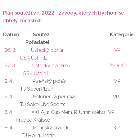
Plán soutěží v r. 2022 - závody, kterých bychom se
chtěly zúčastnit:
Datum Soutěž Kategorie
Pořadatel
26. 3. Ústecký pohár VP
GSK Ústí n.L.
27. 3. Ústecký pohárek ZP a KP
GSK Ústí n.L.
2. 4. Plzeňský pohár VP
TJ Slavoj Plzeň
2. 4. Jablonecká perlička VP
TJ Sokol Jbc Sportc.
3. 4. XXI. Ajur Cup Mem. R. Urminského VP
Hradec Králové
9. 4. Jiřetínský dráček KP
TJ Horní Jiřetín