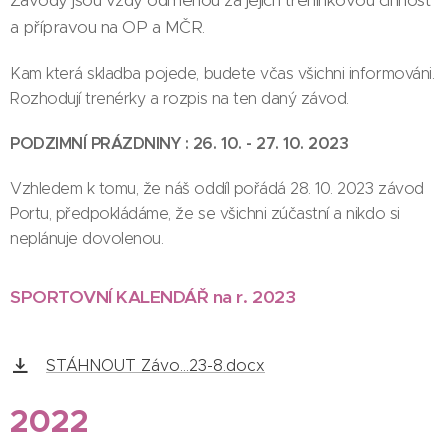
Závody jsou vždy odměnou za jejich tréninkovou činnost
a přípravou na OP a MČR.
Kam která skladba pojede, budete včas všichni informováni.
Rozhodují trenérky a rozpis na ten daný závod.
PODZIMNÍ PRÁZDNINY : 26. 10. - 27. 10. 2023
Vzhledem k tomu, že náš oddíl pořádá 28. 10. 2023 závod
Portu, předpokládáme, že se všichni zúčastní a nikdo si
neplánuje dovolenou.
SPORTOVNÍ KALENDÁŘ na r. 2023
STÁHNOUT Závo...23-8.docx
2022