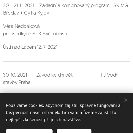
20. - 21. 11. 2021 Základní a kombinovaný program SK MG
Břeclav + GyTa Kyjov
Věra Nedbálková
předsedkyně STK Svč. oblasti
Ústí nad Labem 12. 7. 2021
30. 10. 2021 Závod ke dni dětí TJ Vodní
stavby Praha
30. 10. 2021 Mistrovství ČR Naděje starší B SSK Vítkov
Používáme cookies, abychom zajistili správné fungování a
bezpečnost našich stránek. Tím vám můžeme zajistit tu
nejlepší zkušenost při jejich návštěvě.