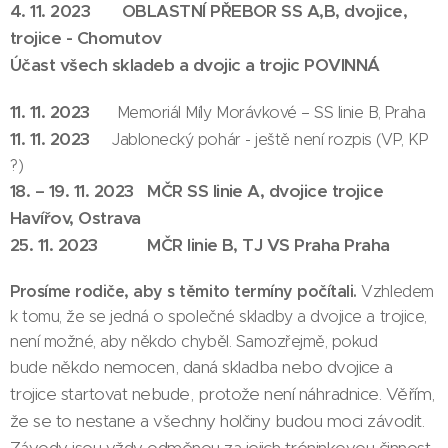
4. 11. 2023 OBLASTNÍ PŘEBOR SS A,B, dvojice,
trojice - Chomutov
Účast všech skladeb a dvojic a trojic POVINNÁ
11. 11. 2023
Memoriál Míly Morávkové – SS linie B, Praha
11. 11. 2023
Jablonecký pohár - ještě není rozpis (VP, KP
?)
18. – 19. 11. 2023 MČR SS linie A, dvojice trojice
Havířov, Ostrava
25. 11. 2023 MČR linie B, TJ VS Praha Praha
Prosíme rodiče, aby s těmito termíny počítali.
Vzhledem
k tomu, že se jedná o společné skladby a dvojice a trojice,
není možné, aby někdo chyběl. Samozřejmě, pokud
někdo nemocen, daná skladba nebo dvojice a
bude
trojice startovat nebude, protože není náhradnice. Věřím,
že se to nestane a všechny holčiny budou moci závodit.