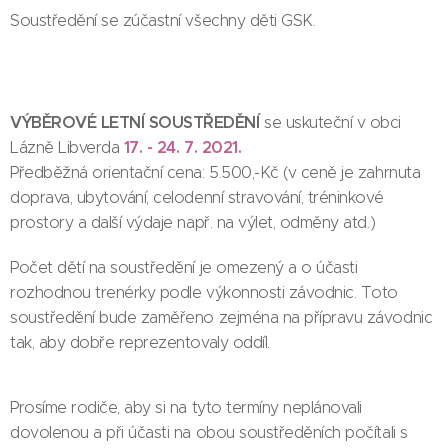
Soustředění se zúčastní všechny děti GSK.
VÝBĚROVÉ LETNÍ SOUSTŘEDĚNÍ
se uskuteční v obci
17. - 24. 7. 2021.
Lázně Libverda
Předběžná orientační cena: 5.500,-Kč (v ceně je zahrnuta
doprava, ubytování, celodenní stravování, tréninkové
prostory a další výdaje např. na výlet, odměny atd.)
Počet dětí na soustředění je omezený a o účasti
rozhodnou trenérky podle výkonnosti závodnic. Toto
soustředění bude zaměřeno zejména na přípravu závodnic
tak, aby dobře reprezentovaly oddíl.
Prosíme rodiče, aby si na tyto termíny neplánovali
dovolenou a při účasti na obou soustředěních počítali s