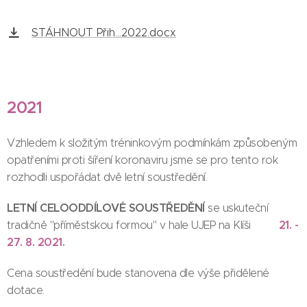
STÁHNOUT Přih...2022.docx
2021
Vzhledem k složitým tréninkovým podmínkám způsobeným
opatřeními proti šíření koronaviru jsme se pro tento rok
rozhodli uspořádat dvě letní soustředění.
LETNÍ CELOODDÍLOVÉ SOUSTŘEDĚNÍ
se uskuteční
21. -
tradičně "příměstskou formou" v hale UJEP na Klíši
27. 8. 2021.
Cena soustředění bude stanovena dle výše přidělené
dotace.