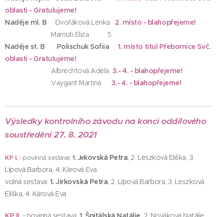
oblasti -
Gratulujeme!
Naděje ml. B
Dvořáková Lenka
2. místo - blahopřejeme!
Mamuti Eliza 5.
Naděje st. B Polischuk Sofiia
1. místo titul Přebornice Svč.
oblasti
-
Gratulujeme!
Albrechtová Adéla
3
.
- 4. - blahopřejeme!
Vaygant Martina
3.- 4. - blahopřejeme!
Výsledky kontrolního závodu na konci oddílového
soustředění 27. 8. 2021
kovská Petra
, 2. Leszková Eliška, 3.
KP I.
- povinná sestava:
1. Jir
Lípová Barbora, 4. Kárová Eva
volná sestava:
1. Jirkovská Petra
, 2. Lípová Barbora, 3. Leszková
Eliška, 4. Kárová Eva
KP II.
- povinná sestava:
1. Špitálská Natálie
, 2. Nováková Natálie,