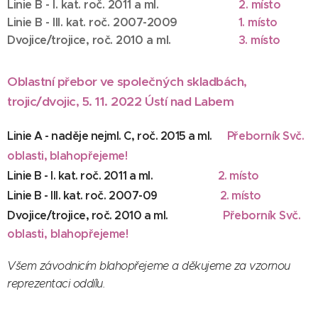
Linie B - I. kat. roč. 2011 a ml.
2. místo
Linie B - III. kat. roč. 2007-2009
1. místo
Dvojice/trojice, roč. 2010 a ml.
3
. místo
Oblastní přebor ve společných skladbách,
trojic/dvojic, 5. 11. 2022 Ústí nad Labem
Linie A - naděje nejml. C, roč. 2015 a ml.
Přeborník Svč.
oblasti, blahopřejeme!
Linie B - I. kat. roč. 2011 a ml.
2. místo
Linie B - III. kat. roč. 2007-09
2. místo
Přeborník Svč.
Dvojice/trojice, roč. 2010 a ml.
oblasti, blahopřejeme!
Všem závodnicím blahopřejeme a děkujeme za vzornou
reprezentaci oddílu.