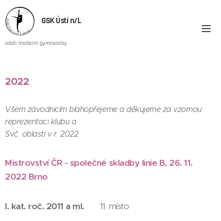
GSK Ústí n/L
oddíl moderní gymnastiky
2022
Všem závodnicím blahopřejeme a děkujeme za vzornou
reprezentaci klubu a
Svč. oblasti v r. 2022
Mistrovství ČR - společné skladby linie B, 26. 11.
2022 Brno
I. kat. roč. 2011 a ml.
11. místo