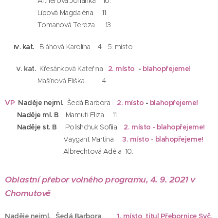
Altnerová Johanka 10.
Lípová Magdaléna 11.
Tomanová Tereza 13.
kat.
Bláhová Karolína 4. - 5. místo
IV.
. kat.
Křesánková Kateřina
2.
místo
-
blahopřejeme!
V
Mašínová Eliška 4.
VP
Naděje nejml.
Šedá Barbora
2. místo
-
blahopřejeme!
Naděje ml. B
Mamuti Eliza 11.
Naděje st. B
Polishchuk Sofiia
2. místo - blahopřejeme!
Vaygant Martina
3. místo - blahopřejeme!
Albrechtová Adéla 10.
Oblastní přebor volného programu, 4. 9. 2021 v
Chomutově
Naděje nejml. Šedá Barbora
1. místo titul Přebornice Svč.