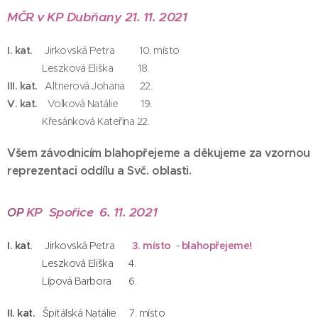
MČR v KP Dubňany 21. 11. 2021
I. kat.
Jirkovská Petra 10. místo
Leszková Eliška 18.
III. kat.
Altnerová Johana 22.
V. kat.
Volková Natálie 19.
Křesánková Kateřina 22.
Všem závodnicím blahopřejeme a děkujeme za vzornou
reprezentaci oddílu a Svč. oblasti.
KP Spořice 6. 11. 2021
OP
I. kat.
Jirkovská Petra
3. místo
-
blahopřejeme!
Leszková Eliška 4.
Lípová Barbora 6.
II. kat.
Špitálská Natálie 7. místo