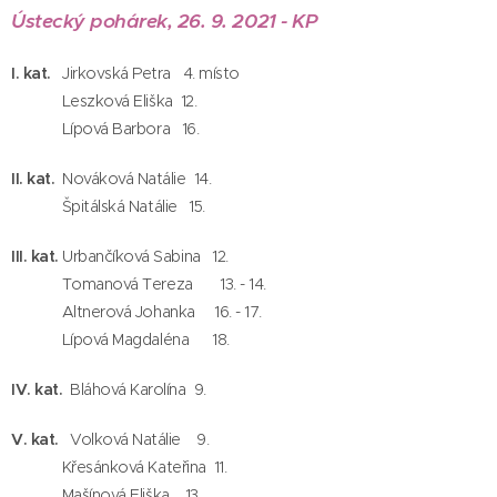
Ústecký pohárek, 26. 9. 2021 - KP
I. kat.
Jirkovská Petra 4. místo
Leszková Eliška 12.
Lípová Barbora 16.
II. kat.
Nováková Natálie 14.
Špitálská Natálie 15.
III. kat.
Urbančíková Sabina 12.
Tomanová Tereza 13. - 14.
Altnerová Johanka 16. - 17.
Lípová Magdaléna 18.
IV. kat.
Bláhová Karolína 9.
V. kat.
Volková Natálie 9.
Křesánková Kateřina 11.
Mašínová Eliška 13.