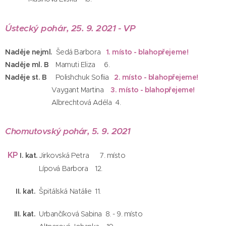
Ústecký pohár, 25. 9. 2021 - VP
Naděje nejml.
Šedá Barbora
1. místo - blahopřejeme!
Naděje ml. B
Mamuti Eliza 6.
Naděje st. B
Polishchuk Sofiia
2. místo - blahopřejeme!
Vaygant Martina
3. místo - blahopřejeme!
Albrechtová Adéla 4.
Chomutovský pohár, 5. 9. 2021
KP
I. kat.
Jirkovská Petra 7. místo
Lípová Barbora 12.
II. kat.
Špitálská Natálie 11.
III. kat.
Urbančíková Sabina 8. - 9. místo