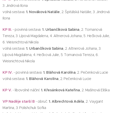
3. Jindrová Ilona
volná sestava:
1. Nováková Natálie
, 2. Špitálská Natálie, 3. Jindrová
Ilona
KP III.
- povinná sestava:
1. Urbančíková Sabina
, 2. Tomanová
Tereza, 3. Lípová Magdalena, 4. Altnerová Johana, 5. Hečková Julie,
6. Weisnichtová Nikola
volná sestava:
1. Urbančíková Sabina
, 2. Altnerová Johana, 3.
Lípová Magdalena, 4. Hečková Julie, 5. Tomanová Tereza, 6.
Weisnichtová Nikola
KP IV.
- povinná sestava:
1. Bláhová Karolína
, 2. Pečenková Lucie
volná sestava:
1. Bláhová Karolína
, 2. Pečenková Lucie
KP V.
- libovolné náčiní:
1. Křesánková Kateřina
, 2. Mašínová Eliška
VP Naděje starší B
- obruč:
1. Albrechtová Adéla
, 2. Vaygant
Martina, 3. Polishchuk Sofiia