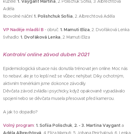
kužele:
1. Vaygant Martina
, 2. Polischuk Sofiia, 3. Albrechtová
Adéla
libovolné náčiní:
1. Polishchuk Sofiia
, 2. Albrechtová Adéla
VP Naděje mladší B
- obruč:
1. Mamuti Eliza
, 2. Dvořáková Lenka
švihadlo:
1. Dvořáková Lenka
, 2. Mamuti Eliza
Kontrolní online závod duben 2021
Epidemiologická situace nás donutila trénovat jen online. Moc nás
to nebaví, ale je to lepší než se vůbec nehýbat. Díky ochotným,
aktivním trenérkám jsme dokonce závodily.
Děvčata závod zvládla i psychicky, když opakovaně vypadávalo
spojení nebo se děvčata musela přesouvat před kamerou.
A jak to dopadlo?
Volný program
:
1. Sofiia Polischuk
,
2. - 3. Martina Vaygant
a
Adéla Albrechtová
, 4. Eliza Mamuti, 5. Johana Pejchalová, 6. Lenka