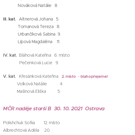
Nováková Natálie 8.
III. kat.
Altnerová Johana 5.
Tomanová Tereza 8.
Urbančíková Sabina 9.
Lípová Magdaléna 11.
IV. kat.
Bláhová Kateřina 6. místo
Pečenková Lucie 9.
V. kat.
Křesánková Kateřina
2. místo
-
blahopřejeme!
Volková Natálie 4.
Mašínová Eliška 5.
MČR naděje starší B 30. 10. 2021 Ostrava
Polishchuk Sofiia 12. místo
Albrechtová Adéla 20.