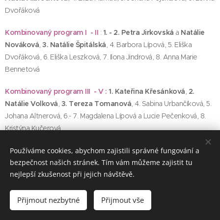
Dvořáková
Kombinovaný program I - II
:
1. - 2. Petra Jirkovská
a
Natálie
Nováková
,
3. Natálie Špitálská
, 4. Barbora Lípová, 5. Eliška
Dvořáková, 6. Eliška Leszková, 7. Ilona Jindrová, 8. Anna Marie
Bennetová
Kombinovaný program III - V :
1. Kateřina Křesánková
,
2.
Natálie Volková
,
3. Tereza Tomanová
, 4. Sabina Urbančíková, 5.
Johana Altnerová, 6.- 7. Magdalena Lípová a Lucie Pečenková, 8.
Kristýna Kučerová
Používáme cookies, abychom zajistili správné fungování a
2020
bezpečnost našich stránek. Tím vám můžeme zajistit tu
nejlepší zkušenost při jejich návštěvě.
Carlsbad RG Cup 2020 20. 9. 2020 Karlovy Vary
Přijmout nezbytné
Přijmout vše
Naděje nejml.
Šedá Barbora
2. místo