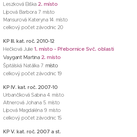
2. místo
Leszková Eliška
Lípová Barbora 7. místo
Mansurová Kateryna 14. místo
celkový počet závodnic 20
KP III. kat. roč. 2010-12
1
.
místo - Přebornice Svč. oblasti
Hečková Julie
Vaygant Martina
2. místo
místo
Špitálská Natálka 7.
celkový počet závodnic 19
KP IV. kat. roč. 2007-10
Urbančíková Sabina 4. místo
Altnerová Johana 5. místo
Lípová Magdaléna 9. místo
celkový počet závodnic 15
KP V. kat. roč. 2007 a st.