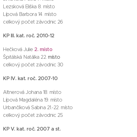
Lezsková Eliška 8. místo
Lípová Barbora 14. místo
celkový počet závodnic 26
KP III. kat. roč. 2010-12
2
.
místo
Hečková Julie
Špitálská Natálka 22
. místo
celkový počet závodnic 30
KP IV. kat. roč. 2007-10
Altnerová Johana 18. místo
Lípová Magdaléna 19. místo
Urbančíková Sabina 21.-22. místo
celkový počet závodnic 25
KP V. kat. roč. 2007 a st.