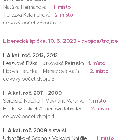
1. místo
Natálka Heřmanová
2. místo
Terezka Kalamenová
celkový počet závodnic 3
Liberecká špička, 10. 6. 2023 - dvojice/trojice
I. A kat. roč. 2013, 2012
1. místo
Leszková Eliška +
Jirkovská Petruška
2. místo
Lípová Barunka + Mansurová Káťa
celkový počet dvojic 5
II. A kat. roč. 2011 - 2009
1. místo
Špitálská Natálka + Vaygant Martinka
2. místo
Hečková Julie + Altnerová Johanka
celkový počet dvojic 4
II. A kat. roč. 2009 a starší
1. místo
Urbančíková Sabina + Volková Natálie