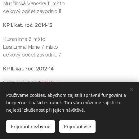
Munčinská Vaneska 11. místo
celkový počet závodnic 11
KP I. kat. roč. 2014-15
Kuzan Inna 6. místo
Lissi Emma Marie 7. místo
celkový počet závodnic 7
KP II. kat. roč. 2012-14
1. místo
Leszková Eliška
2. místo
Jirkovská Petra
Používáme cookies, abychom zajistili správné fungování a
Lípová Barbora 7. místo
bezpečnost našich stránek. Tím vám můžeme zajistit tu
Mansurová Kateřina 10. místo
nejlepší zkušenost při jejich návštěvě.
celkový počet závodnic 15
Přijmout nezbytné
Přijmout vše
KP III. kat. roč. 2010-12